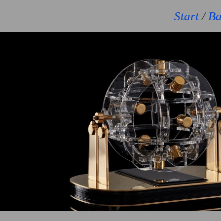
Start
/
Ba