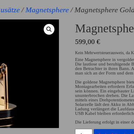
usätze
/
Magnetsphere
/ Magnetsphere Gold
Magnetspher
599,00
€
Kein Mehrwertsteuerausweis, da K
Eine Magnetsphere in vergoldet
Die lautlose und beruhigende 
den Betrachter in ihren Bann. 
man sich an der Form und dem 
Die goldene Magnetsphere biete
Montagearbeiten erfordern Erfa
sein können. Ein eingebauter 
ununterbrochen drehen. Die La
mittels eines Drehpotentiometers
Solarzelle lädt den Akku in Abh
Ladung verlängert die Laufdaue
USB Kabel bleiben erforderlich
Die Lieferung erfolgt in einer 