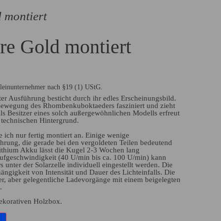
 montiert
e Gold montiert
leinunternehmer nach §19 (1) UStG.
er Ausführung besticht durch ihr edles Erscheinungsbild.
Bewegung des Rhombenkuboktaeders fasziniert und zieht
Als Besitzer eines solch außergewöhnlichen Modells erfreut
technischen Hintergrund.
 ich nur fertig montiert an. Einige wenige
hrung, die gerade bei den vergoldeten Teilen bedeutend
Lithium Akku lässt die Kugel 2-3 Wochen lang
ufgeschwindigkeit (40 U/min bis ca. 100 U/min) kann
 unter der Solarzelle individuell eingestellt werden. Die
ängigkeit von Intensität und Dauer des Lichteinfalls. Die
r, aber gelegentliche Ladevorgänge mit einem beigelegten
.
dekorativen Holzbox.