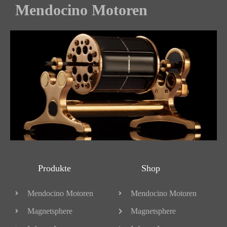
Mendocino Motoren
Produkte
Shop
Mendocino Motoren
Mendocino Motoren
Magnetsphere
Magnetsphere