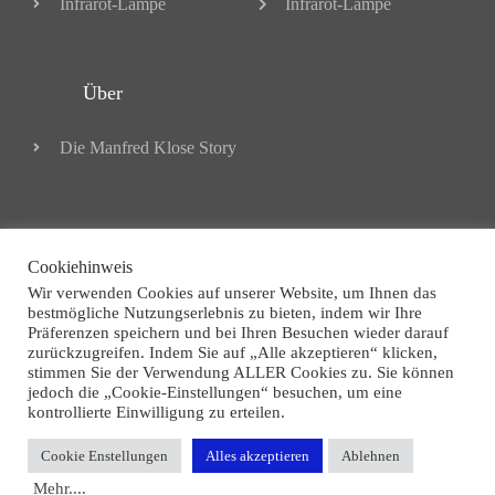
Infrarot-Lampe
Infrarot-Lampe
Über
Die Manfred Klose Story
© All rights reserved
Cookiehinweis
Wir verwenden Cookies auf unserer Website, um Ihnen das
bestmögliche Nutzungserlebnis zu bieten, indem wir Ihre
Präferenzen speichern und bei Ihren Besuchen wieder darauf
Powerd by
zurückzugreifen. Indem Sie auf „Alle akzeptieren“ klicken,
stimmen Sie der Verwendung ALLER Cookies zu. Sie können
jedoch die „Cookie-Einstellungen“ besuchen, um eine
boostory – webdesign
kontrollierte Einwilligung zu erteilen.
Cookie Enstellungen
Alles akzeptieren
Ablehnen
Views: 2548
Mehr....